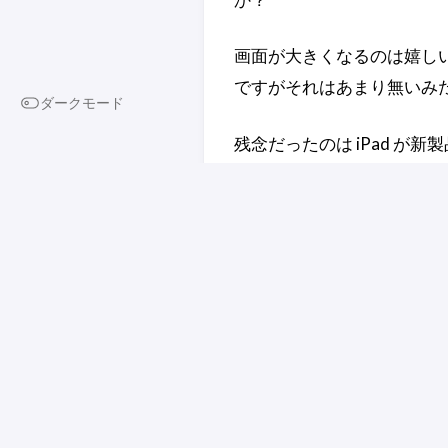
画面が大きくなるのは嬉し
ですがそれはあまり無い
ダークモード
残念だったのは iPad が
ートされなくなるのもあっ
IPad
IPhone
関連するコンテンツ
デジタルネイティブな子
供たち【25号：
2012/08/24】