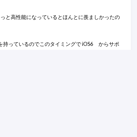
もっと高性能になっているとほんとに羨ましかったの
）を持っているのでこのタイミングで iOS6 からサポ
は予約とかどんな感じになるのでしょうね？
た配線を
日記【
USB搭
【10号:2012/07/06】昨日
2012/0
」が欲し
のアラームの記事が人気
が通勤
でした
った