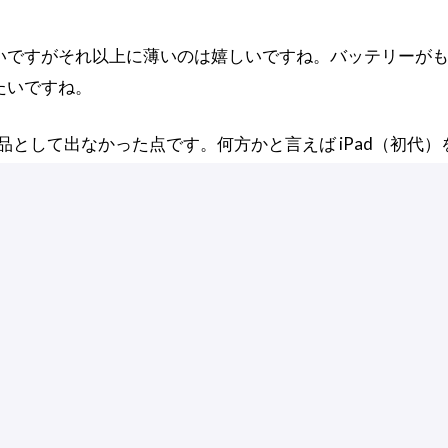
いですがそれ以上に薄いのは嬉しいですね。バッテリーが
みたいですね。
新製品として出なかった点です。何方かと言えば iPad（初代
て買い直しを思っていたのですが残念でした。 さて、今回
ごちゃごちゃし
Koboを買わなくて、なん
綺麗にするため「
か良かったと思った三木
載マルチタップ
谷社長のインタビュー
い