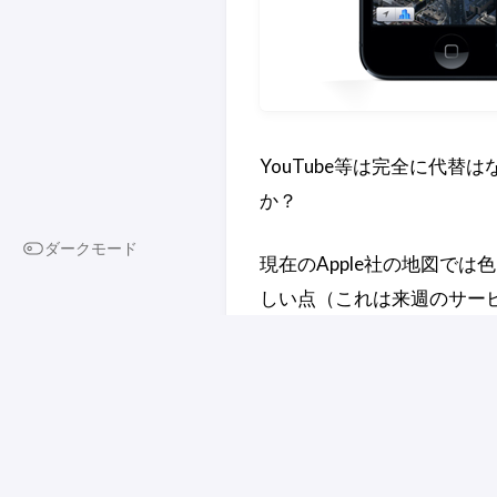
YouTube等は完全に代替
か？
ダークモード
現在のApple社の地図で
しい点（これは来週のサー
ないのが非常に残念なの
結構道に迷ったり当たらし
Appleの「マップ」はど