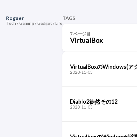
Roguer
TAGS
Tech / Gaming / Gadget / Life
7 ページ目
VirtualBox
VirtualBoxのWind
2020-11-03
Diablo2徒然その12
2020-11-03
VirtualboxのWindowが移