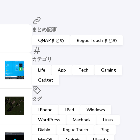
まとめ記事
QNAPまとめ
Rogue Touch まとめ
カテゴリ
Life
App
Tech
Gaming
Gadget
タグ
IPhone
IPad
Windows
WordPress
Macbook
Linux
Diablo
RogueTouch
Blog
MacOS
Android
Ubuntu