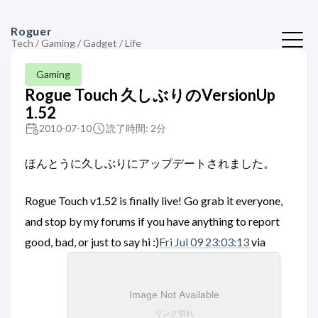
Roguer
Tech / Gaming / Gadget / Life
Gaming
Rogue Touch 久しぶりのVersionUp
1.52
2010-07-10
読了時間: 2分
ほんとうに久しぶりにアップデートされました。
Rogue Touch v1.52 is finally live! Go grab it everyone,
and stop by my forums if you have anything to report
good, bad, or just to say hi :)
Fri Jul 09 23:03:13
via