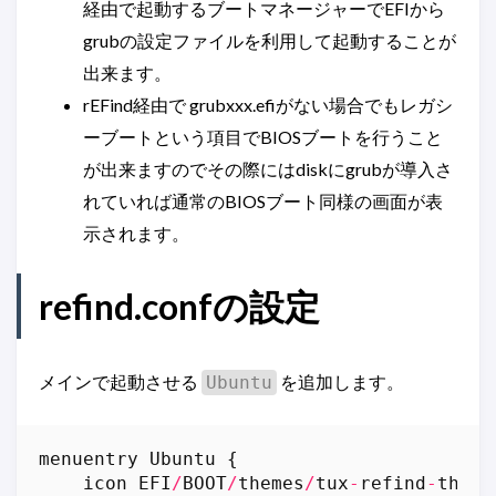
経由で起動するブートマネージャーでEFIから
grubの設定ファイルを利用して起動することが
出来ます。
rEFind経由で grubxxx.efiがない場合でもレガシ
ーブートという項目でBIOSブートを行うこと
が出来ますのでその際にはdiskにgrubが導入さ
れていれば通常のBIOSブート同様の画面が表
示されます。
refind.confの設定
メインで起動させる
を追加します。
Ubuntu
menuentry
Ubuntu
{
icon
EFI
/
BOOT
/
themes
/
tux
-
refind
-
theme