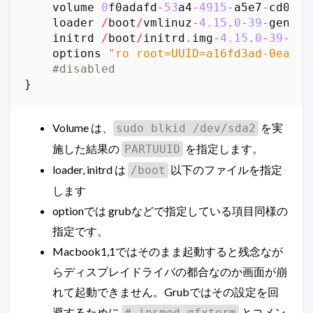
volume
0
f0adafd
-
53
a4
-
4915
-
a5e7
-
cd0f34
loader
/
boot
/
vmlinuz
-
4.15
.
0
-
39
-
generi
initrd
/
boot
/
initrd
.
img
-
4.15
.
0
-
39
-
gen
options
"ro root=UUID=a16fd3ad-0ea8-4
#disabled
}
Volume は、
を実
sudo blkid /dev/sda2
施した結果の
を指定します。
PARTUUID
loader, initrd は
以下のファイルを指定
/boot
します
optionでは grubなどで指定している項目同様の
指定です。
Macbook1,1ではそのまま起動すると残念なが
らディスプレイドライバの都合なのか画面が崩
れて起動できません。Grubではその設定を回
避するために
とコメン
# insmod gfxterm