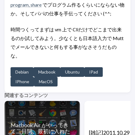
program, share
でプログラム作るくらいにならない物
か。そしてパパの仕事を手伝ってください (^^;
時間つくってまずは vm 上で Cliだけでどこまで出来
るのか試してみよう。少なくとも日本語入力で Mutt
でメールできないと何もする事がなさそうだもの
な。
Debian
Macbook
Ubuntu
IPad
IPhone
MacOS
関連するコンテンツ
Macbook Air がやってき
て二日間、最初に入れた
[雑記]2011.10.29