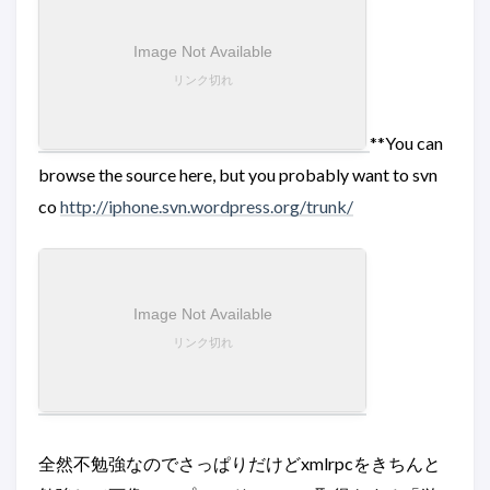
**You can
browse the source here, but you probably want to svn
co
http://iphone.svn.wordpress.org/trunk/
全然不勉強なのでさっぱりだけどxmlrpcをきちんと