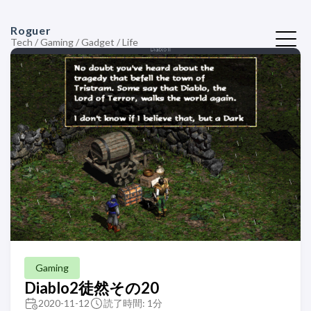
Roguer
Tech / Gaming / Gadget / Life
Gaming
Diablo2徒然その20
2020-11-12
読了時間: 1分