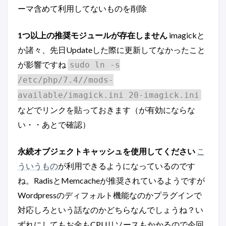
ーマ含めて利用してないものを削除
1つ以上の推奨モジュールが存在しません
imagickと
か諸々、先日Updateした際に更新してなかったこと
が影響ですね
sudo ln -s
/etc/php/7.4//mods-
available/imagick.ini 20-imagick.ini
などでリンクを貼っておきます（が有効にならな
い・・あとで確認）
永続オブジェクトキャッシュを使用してください
こ
ういうもの
が利用できるようになっているのです
ね。RadisとMemcacheが推奨されているようですが
Wordpressのディフォルト機能なのかプラグインで
対応しろという話なのかどちらなんでしょうね？い
ずれにしてもお金もCPUリソースもかかるので今回