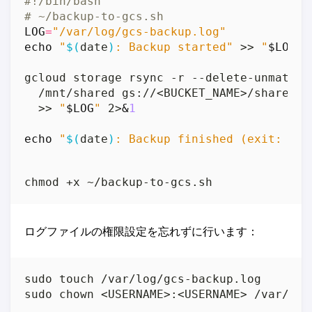
# ~/backup-to-gcs.sh
LOG
=
"/var/log/gcs-backup.log"
echo
"
$(
date
)
: Backup started"
 >> 
"
$LOG
"
gcloud storage rsync -r --delete-unmatche
  /mnt/shared gs://<BUCKET_NAME>/shared/ 
  >> 
"
$LOG
"
 2>
&
1
echo
"
$(
date
)
: Backup finished (exit: 
$?
)
ログファイルの権限設定を忘れずに行います：