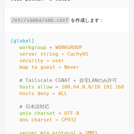
を作成します：
/etc/samba/smb.conf
[global]
workgroup
=
   map to guest = Never
# Tailscale CGNAT + 自宅LANのみ許可
hosts allow
=
   hosts deny = ALL
# 日本語対応
unix charset
=
   dos charset = CP932
server min protocol
=