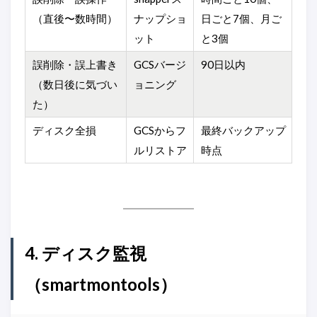
（直後〜数時間）
ナップショ
日ごと7個、月ご
ット
と3個
誤削除・誤上書き
GCSバージ
90日以内
（数日後に気づい
ョニング
た）
ディスク全損
GCSからフ
最終バックアップ
ルリストア
時点
4. ディスク監視
（smartmontools）