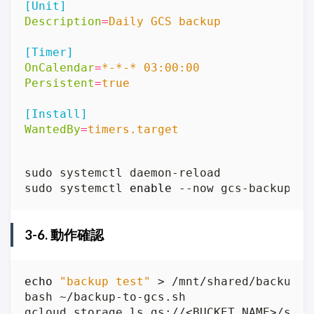
[Unit]
Description
=
Daily GCS backup
[Timer]
OnCalendar
=
*-*-* 03:00:00
Persistent
=
true
[Install]
WantedBy
=
timers.target
sudo systemctl 
enable
3-6. 動作確認
echo
"backup test"