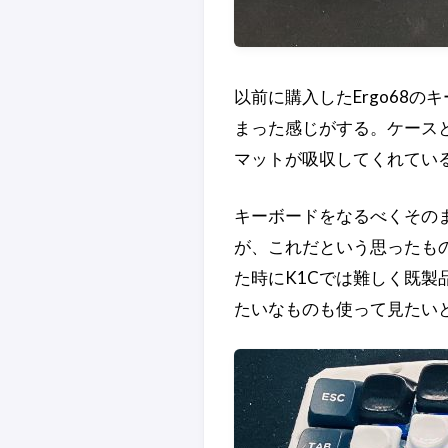
以前に購入したErgo68
まった感じがする。ケース
マットが吸収してくれてい
キーボードをなるべくその
が、これだという思ったも
た時にK1Cでは難しく既製
たいなものも使って見たい