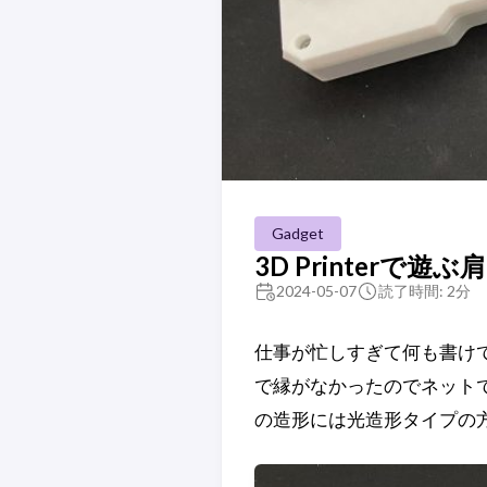
Gadget
3D Printerで
2024-05-07
読了時間: 2分
仕事が忙しすぎて何も書けてな
で縁がなかったのでネット
の造形には光造形タイプの