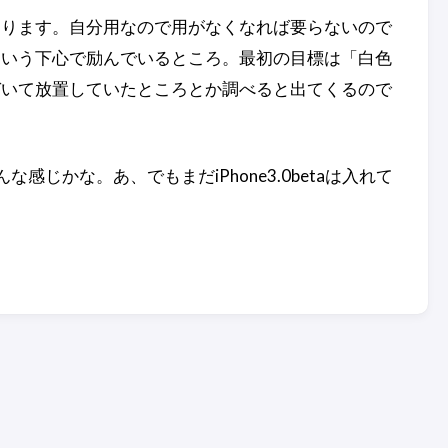
あります。自分用なので用がなくなれば要らないので
という下心で励んでいるところ。最初の目標は「白色
づいて放置していたところとか調べると出てくるので
んな感じかな。あ、でもまだiPhone3.0betaは入れて
ルデータ
期待のパーソナルデータ
o for
ベースソフト「Bento for
Under
速試してみ
iPhone 」を早速試してみ
に高まる 