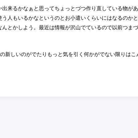
か出来るかなぁと思ってちょっとづつ作り直している物が
使う人もいるかなというのとお小遣いくらいにはなるのか
なんとかしよう。最近は情報が沢山でているので以前つま
rworldsの新しいのがでたりもっと気を引く何かがでない限りはこ
期待のパーソナ
画像を自由に拡大・縮
ベースソフト「Bent
小・回転して切り取れる
iPhone 」を早