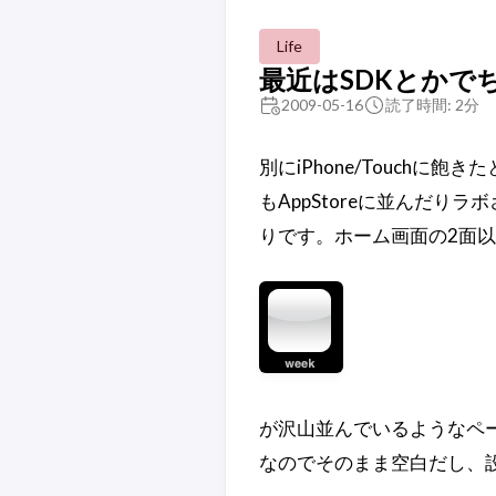
Life
最近はSDKとかで
2009-05-16
読了時間: 2分
別にiPhone/Touc
もAppStoreに並んだ
りです。ホーム画面の2面
が沢山並んでいるようなペ
なのでそのまま空白だし、