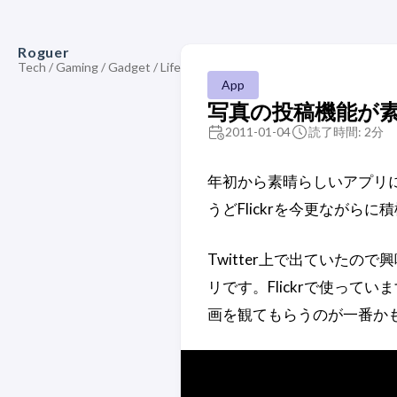
Roguer
Tech / Gaming / Gadget / Life
App
写真の投稿機能が素晴
2011-01-04
読了時間: 2分
年初から素晴らしいアプリに
うどFlickrを今更なが
Twitter上で出ていた
リです。Flickrで使っ
画を観てもらうのが一番か