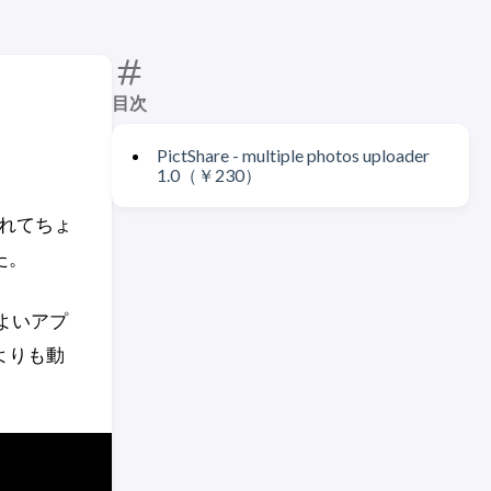
目次
PictShare - multiple photos uploader
1.0（￥230）
されてちょ
た。
のよいアプ
よりも動