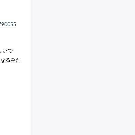
790055
しいで
になるみた