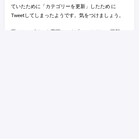
ていたために「カテゴリーを更新」したため に
Tweetしてしまったようです。気をつけましょう。
要はカテゴリーを変更しても「エントリーの更新」
と同じなのです、その結果「更新」したと大量の
Tweetをしてしまったという失敗談。
Blog
WordPress
IPhone
関連するコンテンツ
最近の興味に合わせてネ
【日記 34号: 2012/
タを増やそうとおもった
Koboの水増しが
新年度
ずな件