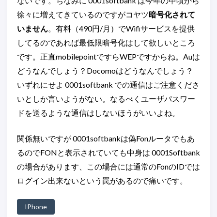
ないです。ちなみに 0001softbank は今年の中頃から
徐々に増えてきているのですがコヤツ
暗号化されて
いません
。有料（490円/月）でWifiサービスを提供
してるのであれば最低限暗号化はして欲しいところ
です。正直mobilepointですらWEPですからね。Auは
どうなんでしょう？Docomoはどうなんでしょう？
いずれにせよ 0001softbank での通信はご注意くださ
いとしか言いようがない。なるべくユーザパスワー
ドを送るような通信はしないほうがいいよね。
関係無いですが 0001softbankは偽Fonルータでもあ
るのでFONと表示されていても中身は 0001Softbank
の場合があります、この場合には通常のFonのIDでは
ログイン出来ないという罠があるので痛いです。
IPhone